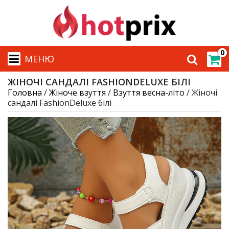
0
МЕНЮ
ЖІНОЧІ САНДАЛІ FASHIONDELUXE БІЛІ
Головна
/
Жіноче взуття
/
Взуття весна-літо
/ Жіночі
сандалі FashionDeluxe білі