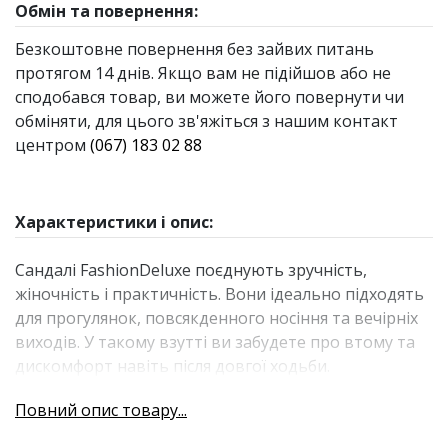
Обмін та повернення:
Безкоштовне повернення без зайвих питань
протягом 14 днів. Якщо вам не підійшов або не
сподобався товар, ви можете його повернути чи
обміняти, для цього зв'яжіться з нашим контакт
центром
(067) 183 02 88
Характеристики і опис:
Сандалі FashionDeluxe поєднують зручність,
жіночність і практичність. Вони ідеально підходять
для прогулянок, повсякденного носіння та вечірніх
виходів. У такому взутті ви забудете про втому та
дискомфорт навіть після довгої ходьби.
Сандалі FashionDeluxe дбають про комфорт і
Повний опис товару...
здоров’я ніг: