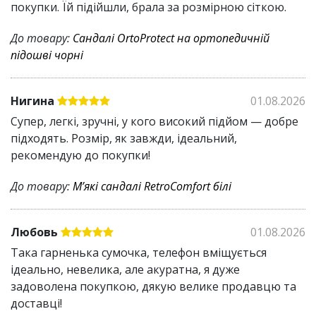
покупки. Їй підійшли, брала за розмірною сіткою.
До товару:
Сандалі OrtoProtect на ортопедичній
підошві чорні
Нигина
01.08.2026
Супер, легкі, зручні, у кого високий підйом — добре
підходять. Розмір, як завжди, ідеальний,
рекомендую до покупки!
До товару:
Мʼякі сандалі RetroComfort білі
Любовь
01.08.2026
Така гарненька сумочка, телефон вміщується
ідеально, невелика, але акуратна, я дуже
задоволена покупкою, дякую велике продавцю та
доставці!