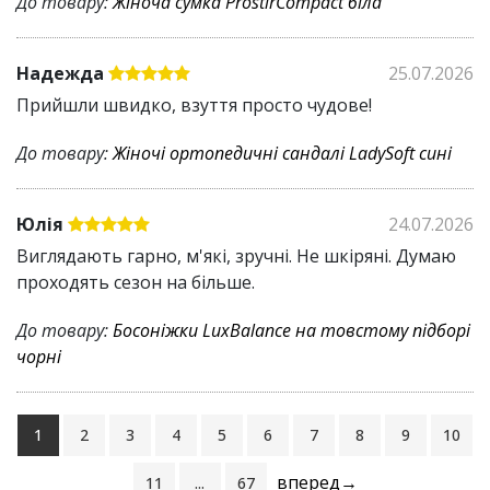
До товару:
Жіноча сумка ProstirCompact біла
Надежда
25.07.2026
Прийшли швидко, взуття просто чудове!
До товару:
Жіночі ортопедичні сандалі LadySoft сині
Юлія
24.07.2026
Виглядають гарно, м'які, зручні. Не шкіряні. Думаю
проходять сезон на більше.
До товару:
Босоніжки LuxBalance на товстому підборі
чорні
1
2
3
4
5
6
7
8
9
10
вперед→
11
...
67