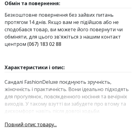
Обмін та повернення:
Безкоштовне повернення без зайвих питань
протягом 14 днів. Якщо вам не підійшов або не
сподобався товар, ви можете його повернути чи
обміняти, для цього зв'яжіться з нашим контакт
центром
(067) 183 02 88
Характеристики і опис:
Сандалі FashionDeluxe поєднують зручність,
жіночність і практичність. Вони ідеально підходять
для прогулянок, повсякденного носіння та вечірніх
виходів. У такому взутті ви забудете про втому та
дискомфорт навіть після довгої ходьби.
Сандалі FashionDeluxe дбають про комфорт і
Повний опис товару...
здоров’я ніг: