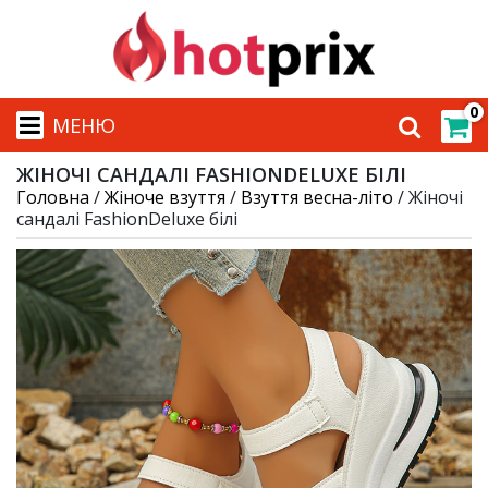
0
МЕНЮ
ЖІНОЧІ САНДАЛІ FASHIONDELUXE БІЛІ
Головна
/
Жіноче взуття
/
Взуття весна-літо
/ Жіночі
сандалі FashionDeluxe білі