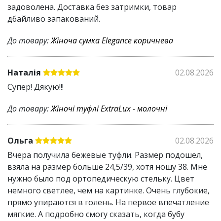
задоволена. Доставка без затримки, товар
матеріалу
дбайливо запакований.
Зносостійка і легка у догляді екошкіра
Застібка-липучка дозволяє зручно взувати та
До товару:
Жіноча сумка Elegance коричнева
знімати сандалі
Наталія
02.08.2026
Супер! Дякую!!!
До товару:
Жіночі туфлі ExtraLux - молочні
Ольга
02.08.2026
Вчера получила бежевые туфли. Размер подошел,
взяла на размер больше 24,5/39, хотя ношу 38. Мне
нужно было под ортопедическую стельку. Цвет
немного светлее, чем на картинке. Очень глубокие,
прямо упираются в голень. На первое впечатление
мягкие. А подробно смогу сказать, когда бубу