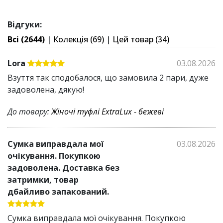
Ортопедична платформа підтримує стопу у
правильному положенні та рівномірно
Відгуки:
розподіляє навантаження
Всі (2644)
|
Колекція (69)
|
Цей товар (34)
Закритий задник додає стійкості під час ходьби
Гнучке взуття повторює природні рухи стопи,
Lora
03.08.2026
забезпечуючи комфорт на сходах та нерівних
Взуття так сподобалося, що замовила 2 пари, дуже
поверхнях
задоволена, дякую!
Мʼяка підошва амортизує кожен крок,
запобігаючи втомі ніг
До товару:
Жіночі туфлі ExtraLux - бежеві
Широка платформа середньої висоти не
перевантажує ноги
Еластичний матеріал не тисне та не натирає
Сумка виправдала мої
03.08.2026
Підошва з протектором має відмінне
очікування. Покупкою
зчеплення зі слизькими поверхнями
задоволена. Доставка без
затримки, товар
Зверніть увагу на додаткові властивості сандалів:
дбайливо запакований.
Запобігають пітливості ніг завдяки
Сумка виправдала мої очікування. Покупкою
напіввідкритому верху та дихаючому