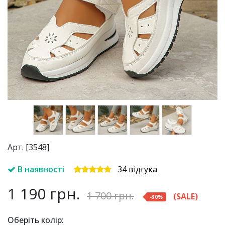
Арт. [3548]
В наявності
34 відгука
1 190
грн.
1 700
грн.
(SALE)
-
30
%
Оберіть колір: