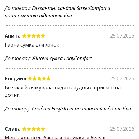
До товару:
Елегантні сандалі StreetComfort з
анатомічною підошвою білі
Анита
25.07.2026
Гарна сумка для жінок
До товару:
Жіноча сумка LadyComfort
Богдана
25.07.2026
Все як я й очікувала: сидить чудово, приємні на
дотик!
До товару:
Сандалі EasyStreet на товстій підошві білі
Слава
25.07.2026
Мені дуже подобається ця сумка, я буду її