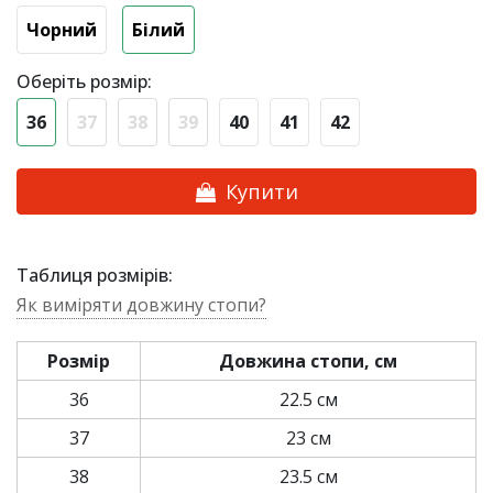
Чорний
Білий
Оберіть розмір:
36
37
38
39
40
41
42
Купити
Таблиця розмірів:
Як виміряти довжину стопи?
Розмір
Довжина стопи, см
36
22.5 см
37
23 см
38
23.5 см