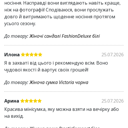
носіння. Насправді вони виглядають навіть краще,
ніж на фотографії! Сподіваюся, вони прослужать
довго й витримають щоденне носіння протягом
усього сезону.
До товару:
Жіночі сандалі FashionDeluxe білі
Илона
25.07.2026
Я в захваті від цього і рекомендую всім. Воно
чудової якості й вартує своїх грошей!
До товару:
Жіноча сумка Victoria чорна
Арина
25.07.2026
Красива мінісумка, яку можна взяти на вечірку або
на вихід.