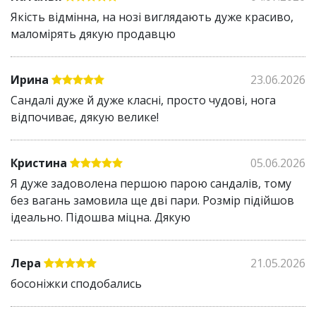
матеріалу
Якість відмінна, на нозі виглядають дуже красиво,
Зносостійка і легка у догляді екошкіра
маломірять дякую продавцю
Застібка-липучка дозволяє зручно взувати та
знімати сандалі
Ирина
23.06.2026
Сандалі дуже й дуже класні, просто чудові, нога
відпочиває, дякую велике!
Кристина
05.06.2026
Я дуже задоволена першою парою сандалів, тому
без вагань замовила ще дві пари. Розмір підійшов
ідеально. Підошва міцна. Дякую
Лера
21.05.2026
босоніжки сподобались