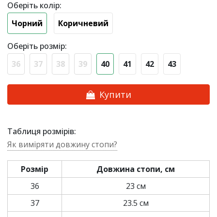
Оберіть колір:
Чорний
Коричневий
Оберіть розмір:
36
37
38
39
40
41
42
43
Купити
Таблиця розмірів:
Як виміряти довжину стопи?
Розмір
Довжина стопи, см
36
23 см
37
23.5 см