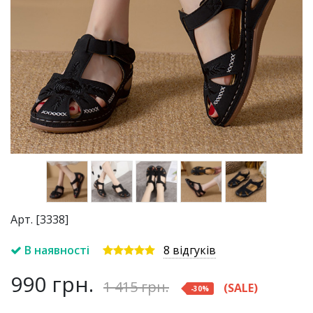
Арт. [3338]
В наявності
8 відгуків
990
грн.
1 415
грн.
(SALE)
-
30
%