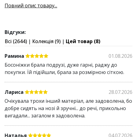
Сандалі OrtoProtect дбають про комфорт і здоров’я
Повний опис товару...
ніг:
Анатомічна платформа підтримує стопу у
правильному положенні та рівномірно
Відгуки:
розподіляє навантаження, запобігаючи втомі
Всі (2644)
|
Колекція (9)
|
Цей товар (8)
ніг
Перехрещені ремінці та закритий задник
Рамина
01.08.2026
забезпечують комфортну посадку та надійну
Босоніжки брала подрузі, дуже гарні, раджу до
фіксацію
покупки. Їй підійшли, брала за розмірною сіткою.
Еластичний матеріал не тисне та не натирає
Широка танкетка висотою 4 см додає стійкості
під час ходьби та не перевантажує ноги
Лариса
28.07.2026
Підошва з протектором має відмінне
Очікувала трохи інший матеріал, але задоволена, бо
зчеплення зі слизькими поверхнями
добре сидять на нозі й зручні... до речі, прикольно
вигадали... загалом я задоволена.
Зверніть увагу на додаткові властивості сандалів:
Запобігають пітливості ніг завдяки
Наталья
04.07.2026
напіввідкритому верху та дихаючому