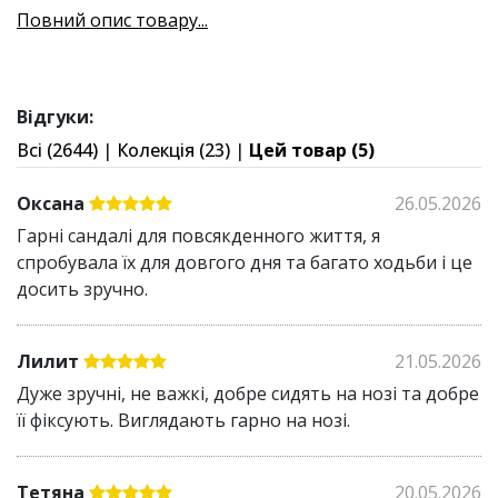
Повний опис товару...
Матеріал підошви:
Термопластична гума
Тим застібки:
Пряжка
Сандалі EasyStreet поєднують зручність, жіночність і
Відгуки:
практичність. Вони ідеально підходять для
Всі (2644)
|
Колекція (23)
|
Цей товар (5)
прогулянок, повсякденного носіння та вечірніх
виходів.
Оксана
26.05.2026
Сандалі EasyStreet дбають про комфорт і здоров’я
Гарні сандалі для повсякденного життя, я
ніг:
спробувала їх для довгого дня та багато ходьби і це
досить зручно.
Анатомічна платформа підтримує стопу у
правильному положенні та рівномірно
розподіляє навантаження, запобігаючи втомі
Лилит
21.05.2026
ніг
Дуже зручні, не важкі, добре сидять на нозі та добре
Перехрещені ремінці та задник забезпечують
її фіксують. Виглядають гарно на нозі.
комфортну посадку та надійну фіксацію
Еластичний матеріал не тисне та не натирає
Тетяна
20.05.2026
Гнучке взуття повторює природні рухи стопи,