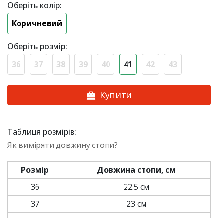
Оберіть колір:
Коричневий
Оберіть розмір:
36
37
38
39
40
41
42
43
Купити
Таблиця розмірів:
Як виміряти довжину стопи?
Розмір
Довжина стопи, см
36
22.5 см
37
23 см