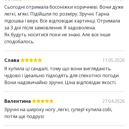
забезпечуючи комфорт на сходах та нерівних
Сьогодні отримала босоніжки коричневі. Вони дуже
поверхнях
легкі, м'які. Підійшли по розміру. Зручні. Гарна
Підошва з протектором має відмінне
підошва і верх. Все відповідає картинці. Отримала
зчеплення зі слизькими поверхнями
за 3 дні після замовлення. Я задоволена.
Як будуть носитися поки не знаю. Але все інше
Зверніть увагу на додаткові властивості сандалів:
сподобалось.
Запобігають пітливості ніг завдяки
напіввідкритому верху та дихаючому
Слава
11.05.2026
матеріалу
Я купила ці сандалі, тому що вони виглядають
Зносостійка і легка у догляді екошкіра
чудово і ідеально підходять для спекотної погоди.
Застібка-пряжка дозволяє відрегулювати
Вони надзвичайно зручні. Ціна відповідає якості.
взуття під індивідуальні властивості стопи
Валентина
27.04.2026
Зручні на широку ногу ,легкі, супер! купила собі,
потім ще подрузі