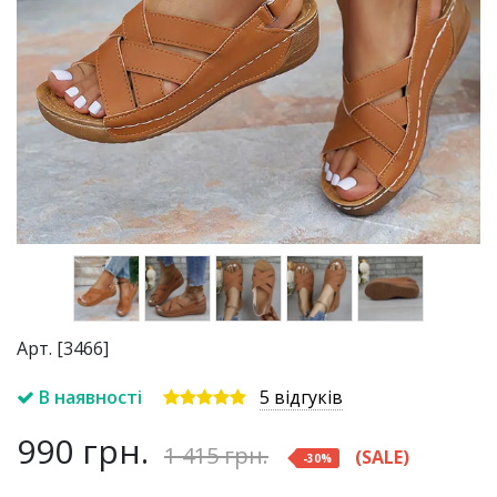
Арт. [3466]
В наявності
5 відгуків
990
грн.
1 415
грн.
(SALE)
-
30
%