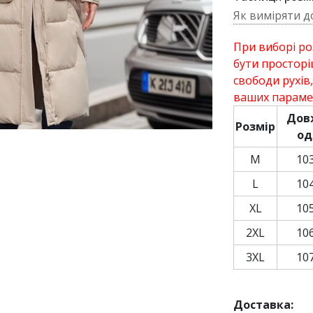
Як виміряти д
При виборі ро
бути просторі
свободи рухів
ваших параме
Дов
Розмір
од
M
10
L
10
XL
10
2XL
10
3XL
10
Доставка: