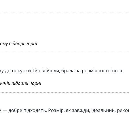
му підборі чорні
жу до покупки. Їй підійшли, брала за розмірною сіткою.
ичній підошві чорні
йом — добре підходять. Розмір, як завжди, ідеальний, ре