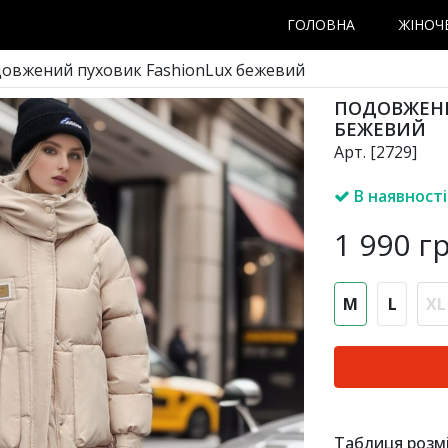
ГОЛОВНА
ЖІНОЧ
довжений пуховик FashionLux бежевий
ПОДОВЖЕНИ
БЕЖЕВИЙ
Арт. [2729]
В наявності
1 990
гр
M
L
XL
Таблиця розмі