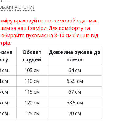
овжину стопи?
зміру враховуйте, що зимовий одяг має
шим за ваші заміри. Для комфорту та
, обирайте пуховик на 8-10 см більше від
трів.
жина
Обхват
Довжина рукава до
ягу
грудей
плеча
3 см
105 см
64 см
4 см
110 см
65.5 см
5 см
115 см
67 см
6 см
120 см
68.5 см
7 см
125 см
70 см