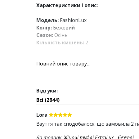
Характеристики і опис:
Модель:
FashionLux
Колір:
Бежевий
Сезон:
Осінь
Кількість кишень:
2
Повний опис товару...
Відгуки:
Всі (2644)
Lora
Взуття так сподобалося, що замовила 2 п
До товару:
Жіночі туфлі ExtraLux - бежеві