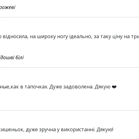
 рожеві
іто відносила, на широку ногу ідеально, за таку ціну на
ідошві білі
ные,как в тапочках. Дуже задоволена. Дякую ❤️
 кишеньок, дуже зручна у використанні. Дякую!