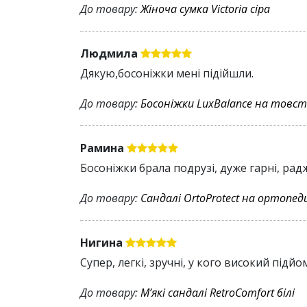
До товару:
Жіноча сумка Victoria сіра
Людмила
Дякую,босоніжки мені підійшли.
До товару:
Босоніжки LuxBalance на товсто
Рамина
Босоніжки брала подрузі, дуже гарні, рад
До товару:
Сандалі OrtoProtect на ортопед
Нигина
Супер, легкі, зручні, у кого високий під
До товару:
Мʼякі сандалі RetroComfort білі