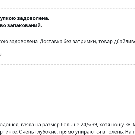
купкою задоволена.
во запакований.
кою задоволена. Доставка без затримки, товар дбайлив
а
одошел, взяла на размер больше 24,5/39, хотя ношу 38
артинке. Очень глубокие, прямо упираются в голень. На