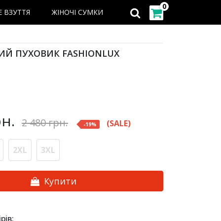
0
Е ВЗУТТЯ
ЖІНОЧІ СУМКИ
Й ПУХОВИК FASHIONLUX
н.
2 480
грн.
(SALE)
-
19
%
2XL
3XL
Купити
рів: